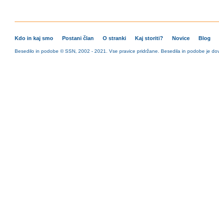
Kdo in kaj smo
Postani član
O stranki
Kaj storiti?
Novice
Blog
Besedilo in podobe © SSN, 2002 - 2021. Vse pravice pridržane. Besedila in podobe je dovo