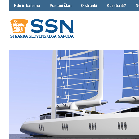
Kdo in kaj smo
Postani član
O stranki
Kaj storiti?
N