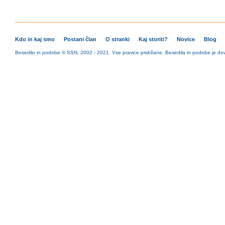
Kdo in kaj smo
Postani član
O stranki
Kaj storiti?
Novice
Blog
Besedilo in podobe © SSN, 2002 - 2021. Vse pravice pridržane. Besedila in podobe je dovo