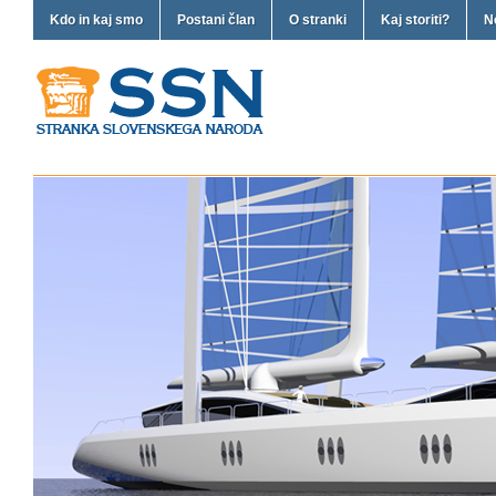
Kdo in kaj smo
Postani član
O stranki
Kaj storiti?
N