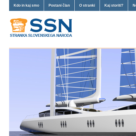
Kdo in kaj smo
Postani član
O stranki
Kaj storiti?
N