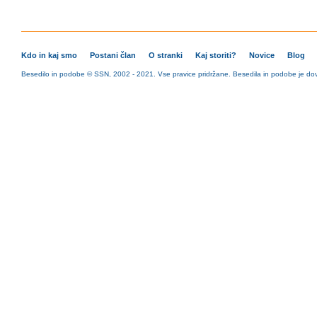
Kdo in kaj smo
Postani član
O stranki
Kaj storiti?
Novice
Blog
Besedilo in podobe © SSN, 2002 - 2021. Vse pravice pridržane. Besedila in podobe je dovo