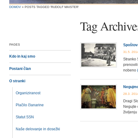
DOMOV
»
POSTS TAGGED 'RUDOLF MAISTER'
Tag Archive
PAGES
Spoštov
31.5. 201
Kdo in kaj smo
Stranko 
prenovil
Postani član
nobeno
O stranki
Negujmo
Organiziranost
28.3. 201
Dragi Sl
Plačilo članarine
Negujte 
življenju
Statut SSN
Naše delovanje in dosežki