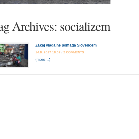
ag Archives:
socializem
Zakaj vlada ne pomaga Slovencem
ON
14.8. 2017 18:57
/
2 COMMENTS
ZAKAJ
(more…)
VLADA
NE
POMAGA
SLOVENCEM