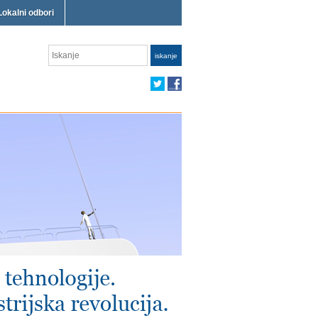
Lokalni odbori
Iskanje
iskanje