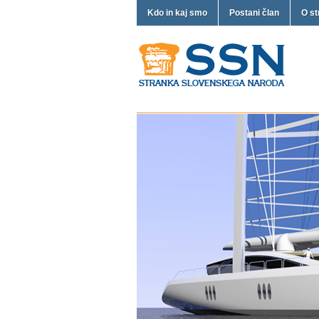
Kdo in kaj smo
Postani član
O st