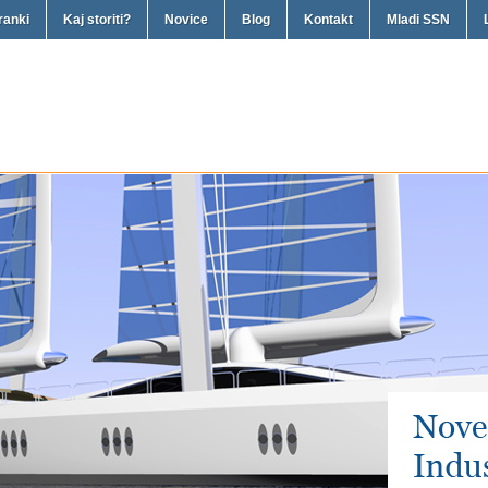
ranki
Kaj storiti?
Novice
Blog
Kontakt
Mladi SSN