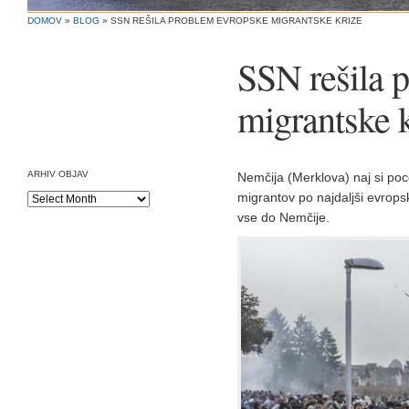
DOMOV
»
BLOG
»
SSN REŠILA PROBLEM EVROPSKE MIGRANTSKE KRIZE
SSN rešila 
migrantske 
ARHIV OBJAV
Nemčija (Merklova) naj si poce
migrantov po najdaljši evrops
Arhiv
objav
vse do Nemčije.