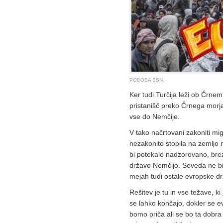
PODOBA SSN.
Ker tudi Turčija leži ob Črnem
pristanišč preko Črnega morja
vse do Nemčije.
V tako načrtovani zakoniti mi
nezakonito stopila na zemljo
bi potekalo nadzorovano, brez
državo Nemčijo. Seveda ne bi 
mejah tudi ostale evropske d
Rešitev je tu in vse težave, k
se lahko končajo, dokler se e
bomo priča ali se bo ta dobra 