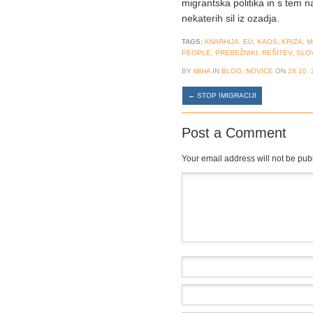
migrantska politika in s tem 
nekaterih sil iz ozadja.
TAGS:
ANARHIJA
,
EU
,
KAOS
,
KRIZA
,
M
PEOPLE
,
PREBEŽNIKI
,
REŠITEV
,
SLO
BY
MIHA
IN
BLOG
,
NOVICE
ON
28.10.
←
STOP IMIGRACIJI
Post a Comment
Your email address will not be pub
Comment
*