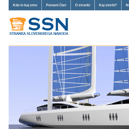
Kdo in kaj smo
Postani član
O stranki
Kaj storiti?
N